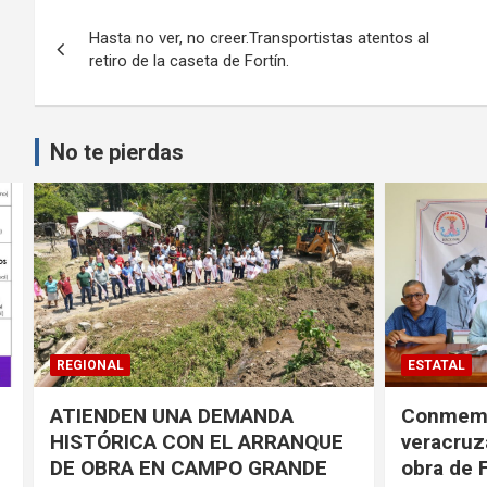
Navegación
Hasta no ver, no creer.Transportistas atentos al
de
retiro de la caseta de Fortín.
entradas
No te pierdas
ESTATAL
CÓRDOBA
Conmemorarán antorchistas
Realiza 
veracruzanos pensamiento y
jornada d
obra de Fidel Castro
en el HG