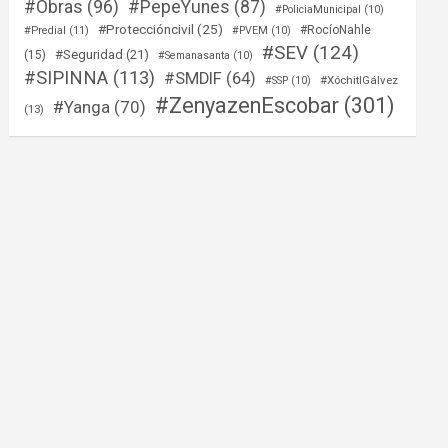
#Obras
(96)
#PepeYunes
(87)
#PoliciaMunicipal
(10)
#Proteccióncivil
(25)
#RocíoNahle
#Predial
(11)
#PVEM
(10)
#SEV
(124)
#Seguridad
(21)
(15)
#Semanasanta
(10)
#SIPINNA
(113)
#SMDIF
(64)
#XóchitlGálvez
#SSP
(10)
#ZenyazenEscobar
(301)
#Yanga
(70)
(13)