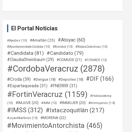
El Portal Noticias
#Atoyac
(60)
#Amatlán
(25)
#Ajedrez
(10)
#Beisbol
(13)
#AyuntamientodeCordoba
(10)
#BodasColectivas
(10)
#Candidata
(81)
#Candidato
(79)
#ClaudiaSheinbaum
(29)
#COMUDE
(21)
#CONADE
(12)
#CordobaVeracruz
(2878)
#DIF
(166)
#Croda
(39)
#Dengue
(18)
#Deportes
(18)
#Espartaqueada
(31)
#FNERRR
(31)
#FortinVeracruz
(1159)
#Hidrosistema
#IMJUVE
(20)
#IMMUJER
(20)
#Immujeres
(14)
(10)
#IMM
(10)
#IMSS
(312)
#Ixtaczoquitlán
(217)
#MORENA
(22)
#JuanMartinez
(13)
#MovimientoAntorchista
(465)