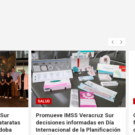
FORTÍN
uz Sur
Convocan a productores
en Día
fortinenses a la Actualización
nificación
de sus Datos