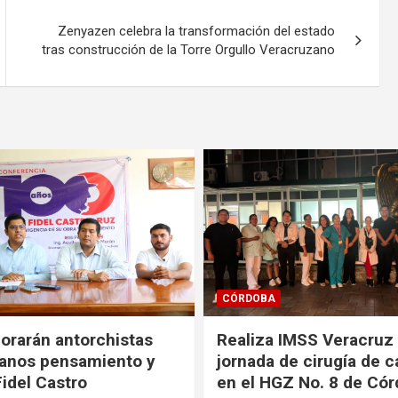
Zenyazen celebra la transformación del estado
tras construcción de la Torre Orgullo Veracruzano
SALUD
IMSS Veracruz Sur
Promueve IMSS Veracr
e cirugía de cataratas
decisiones informadas 
Z No. 8 de Córdoba
Internacional de la Pla