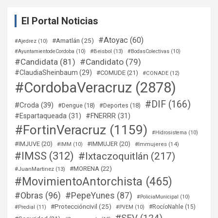
El Portal Noticias
#Atoyac
(60)
#Amatlán
(25)
#Ajedrez
(10)
#Beisbol
(13)
#AyuntamientodeCordoba
(10)
#BodasColectivas
(10)
#Candidata
(81)
#Candidato
(79)
#ClaudiaSheinbaum
(29)
#COMUDE
(21)
#CONADE
(12)
#CordobaVeracruz
(2878)
#DIF
(166)
#Croda
(39)
#Dengue
(18)
#Deportes
(18)
#Espartaqueada
(31)
#FNERRR
(31)
#FortinVeracruz
(1159)
#Hidrosistema
(10)
#IMJUVE
(20)
#IMMUJER
(20)
#Immujeres
(14)
#IMM
(10)
#IMSS
(312)
#Ixtaczoquitlán
(217)
#MORENA
(22)
#JuanMartinez
(13)
#MovimientoAntorchista
(465)
#Obras
(96)
#PepeYunes
(87)
#PoliciaMunicipal
(10)
#Proteccióncivil
(25)
#RocíoNahle
(15)
#Predial
(11)
#PVEM
(10)