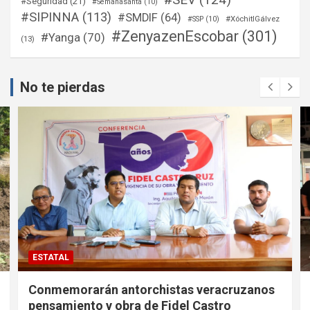
#SEV
(124)
#Seguridad
(21)
#Semanasanta
(10)
#SIPINNA
(113)
#SMDIF
(64)
#XóchitlGálvez
#SSP
(10)
#ZenyazenEscobar
(301)
#Yanga
(70)
(13)
No te pierdas
ESTATAL
Conmemorarán antorchistas veracruzanos
pensamiento y obra de Fidel Castro