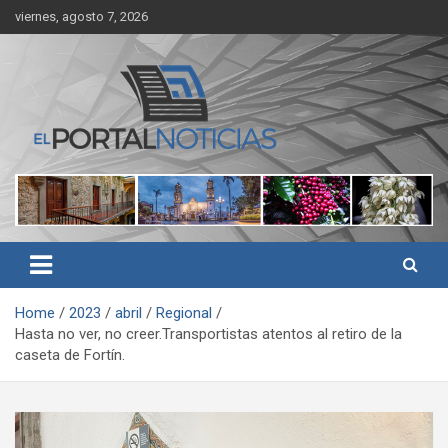
Skip
viernes, agosto 7, 2026
to
content
Noticias de Córdoba, Veracruz y al región
El Portal Noticias
Home
2023
abril
Regional
Hasta no ver, no creer.Transportistas atentos al retiro de la
caseta de Fortín.