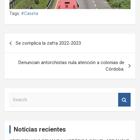
Tags:
#Caseta
Navegación
Se complica la zafra 2022-2023.
de
entradas
Denuncian antorchistas nula atención a colonias de
Córdoba.
S
e
a
r
c
Noticias recientes
h