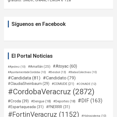
Síguenos en Facebook
El Portal Noticias
#Atoyac
(60)
#Amatlán
(25)
#Ajedrez
(10)
#Beisbol
(13)
#AyuntamientodeCordoba
(10)
#BodasColectivas
(10)
#Candidata
(81)
#Candidato
(79)
#ClaudiaSheinbaum
(29)
#COMUDE
(21)
#CONADE
(12)
#CordobaVeracruz
(2872)
#DIF
(163)
#Croda
(39)
#Dengue
(18)
#Deportes
(18)
#Espartaqueada
(31)
#FNERRR
(31)
#FortinVeracruz
(1152)
#Hidrosistema
(10)