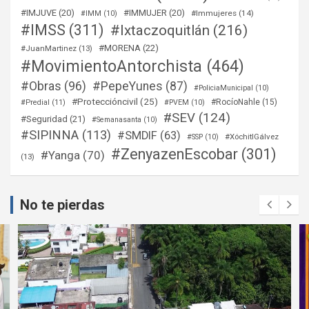
#IMJUVE
(20)
#IMMUJER
(20)
#Immujeres
(14)
#IMM
(10)
#IMSS
(311)
#Ixtaczoquitlán
(216)
#MORENA
(22)
#JuanMartinez
(13)
#MovimientoAntorchista
(464)
#Obras
(96)
#PepeYunes
(87)
#PoliciaMunicipal
(10)
#Proteccióncivil
(25)
#RocíoNahle
(15)
#Predial
(11)
#PVEM
(10)
#SEV
(124)
#Seguridad
(21)
#Semanasanta
(10)
#SIPINNA
(113)
#SMDIF
(63)
#XóchitlGálvez
#SSP
(10)
#ZenyazenEscobar
(301)
#Yanga
(70)
(13)
No te pierdas