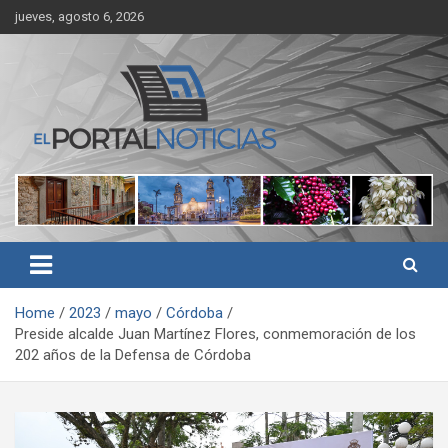
Skip
jueves, agosto 6, 2026
to
content
Noticias de Córdoba, Veracruz y al región
El Portal Noticias
Home
2023
mayo
Córdoba
Preside alcalde Juan Martínez Flores, conmemoración de los
202 años de la Defensa de Córdoba