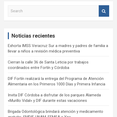
S
e
a
r
c
Noticias recientes
h
Exhorta IMSS Veracruz Sur a madres y padres de familia a
llevar a niños a revisión médica preventiva
Cierran la calle 36 de Santa Leticia por trabajos
coordinados entre Fortín y Córdoba
DIF Fortín realizará la entrega del Programa de Atención
Alimentaria en los Primeros 1000 Días y Primera Infancia
Invita DIF Córdoba a disfrutar de los parques Alameda
«Murillo Vidal» y DIF durante estas vacaciones
Brigada Odontológica brindará atención y medicamento
gratuito: SMDIF, UNAM, FEMSA e Yza