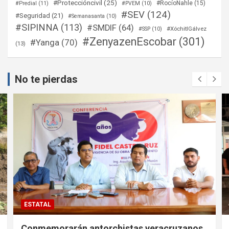
#Proteccióncivil
(25)
#RocíoNahle
(15)
#Predial
(11)
#PVEM
(10)
#SEV
(124)
#Seguridad
(21)
#Semanasanta
(10)
#SIPINNA
(113)
#SMDIF
(64)
#XóchitlGálvez
#SSP
(10)
#ZenyazenEscobar
(301)
#Yanga
(70)
(13)
No te pierdas
ESTATAL
Conmemorarán antorchistas veracruzanos