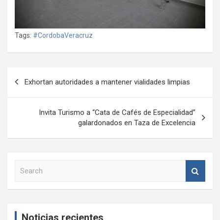
Tags:
#CordobaVeracruz
Navegación
Exhortan autoridades a mantener vialidades limpias
de
entradas
Invita Turismo a “Cata de Cafés de Especialidad”
galardonados en Taza de Excelencia
S
e
a
r
c
Noticias recientes
h