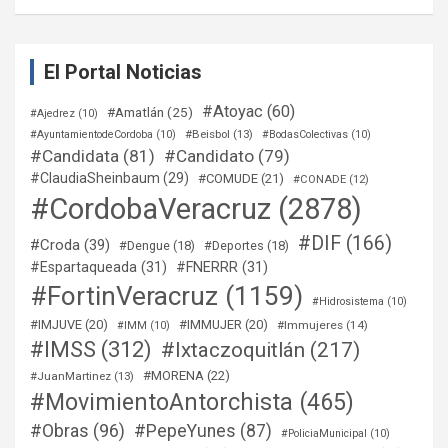
El Portal Noticias
#Atoyac
(60)
#Amatlán
(25)
#Ajedrez
(10)
#Beisbol
(13)
#AyuntamientodeCordoba
(10)
#BodasColectivas
(10)
#Candidata
(81)
#Candidato
(79)
#ClaudiaSheinbaum
(29)
#COMUDE
(21)
#CONADE
(12)
#CordobaVeracruz
(2878)
#DIF
(166)
#Croda
(39)
#Dengue
(18)
#Deportes
(18)
#Espartaqueada
(31)
#FNERRR
(31)
#FortinVeracruz
(1159)
#Hidrosistema
(10)
#IMJUVE
(20)
#IMMUJER
(20)
#Immujeres
(14)
#IMM
(10)
#IMSS
(312)
#Ixtaczoquitlán
(217)
#MORENA
(22)
#JuanMartinez
(13)
#MovimientoAntorchista
(465)
#Obras
(96)
#PepeYunes
(87)
#PoliciaMunicipal
(10)