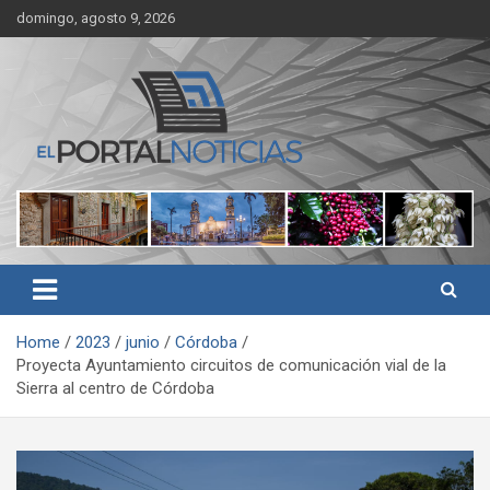
Skip
domingo, agosto 9, 2026
to
content
Noticias de Córdoba, Veracruz y al región
El Portal Noticias
Home
2023
junio
Córdoba
Proyecta Ayuntamiento circuitos de comunicación vial de la
Sierra al centro de Córdoba