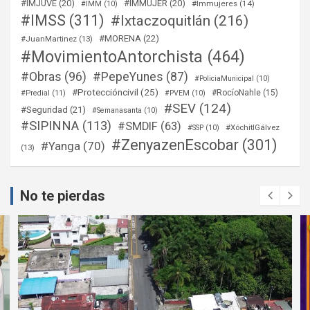
#IMJUVE
(20)
#IMMUJER
(20)
#Immujeres
(14)
#IMM
(10)
#IMSS
(311)
#Ixtaczoquitlán
(216)
#MORENA
(22)
#JuanMartinez
(13)
#MovimientoAntorchista
(464)
#Obras
(96)
#PepeYunes
(87)
#PoliciaMunicipal
(10)
#Proteccióncivil
(25)
#RocíoNahle
(15)
#Predial
(11)
#PVEM
(10)
#SEV
(124)
#Seguridad
(21)
#Semanasanta
(10)
#SIPINNA
(113)
#SMDIF
(63)
#XóchitlGálvez
#SSP
(10)
#ZenyazenEscobar
(301)
#Yanga
(70)
(13)
No te pierdas