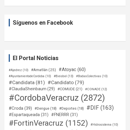
Síguenos en Facebook
El Portal Noticias
#Atoyac
(60)
#Amatlán
(25)
#Ajedrez
(10)
#Beisbol
(13)
#AyuntamientodeCordoba
(10)
#BodasColectivas
(10)
#Candidata
(81)
#Candidato
(79)
#ClaudiaSheinbaum
(29)
#COMUDE
(21)
#CONADE
(12)
#CordobaVeracruz
(2872)
#DIF
(163)
#Croda
(39)
#Dengue
(18)
#Deportes
(18)
#Espartaqueada
(31)
#FNERRR
(31)
#FortinVeracruz
(1152)
#Hidrosistema
(10)