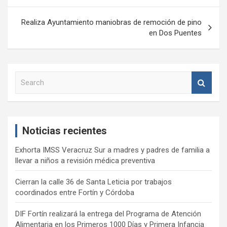
entradas
Realiza Ayuntamiento maniobras de remoción de pino
en Dos Puentes
S
e
a
r
c
Noticias recientes
h
Exhorta IMSS Veracruz Sur a madres y padres de familia a
llevar a niños a revisión médica preventiva
Cierran la calle 36 de Santa Leticia por trabajos
coordinados entre Fortín y Córdoba
DIF Fortín realizará la entrega del Programa de Atención
Alimentaria en los Primeros 1000 Días y Primera Infancia