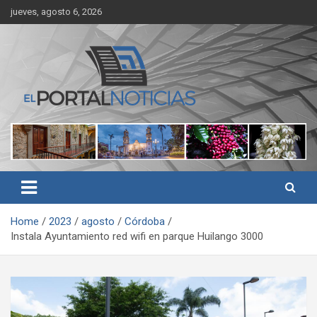
Skip
jueves, agosto 6, 2026
to
content
Noticias de Córdoba, Veracruz y al región
El Portal Noticias
Home
2023
agosto
Córdoba
Instala Ayuntamiento red wifi en parque Huilango 3000