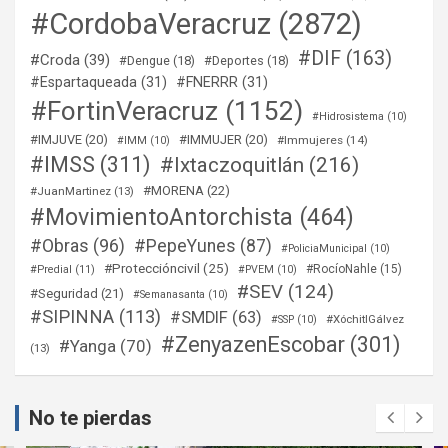
#CordobaVeracruz
(2872)
#DIF
(163)
#Croda
(39)
#Dengue
(18)
#Deportes
(18)
#Espartaqueada
(31)
#FNERRR
(31)
#FortinVeracruz
(1152)
#Hidrosistema
(10)
#IMJUVE
(20)
#IMMUJER
(20)
#Immujeres
(14)
#IMM
(10)
#IMSS
(311)
#Ixtaczoquitlán
(216)
#MORENA
(22)
#JuanMartinez
(13)
#MovimientoAntorchista
(464)
#Obras
(96)
#PepeYunes
(87)
#PoliciaMunicipal
(10)
#Proteccióncivil
(25)
#RocíoNahle
(15)
#Predial
(11)
#PVEM
(10)
#SEV
(124)
#Seguridad
(21)
#Semanasanta
(10)
#SIPINNA
(113)
#SMDIF
(63)
#XóchitlGálvez
#SSP
(10)
#ZenyazenEscobar
(301)
#Yanga
(70)
(13)
No te pierdas