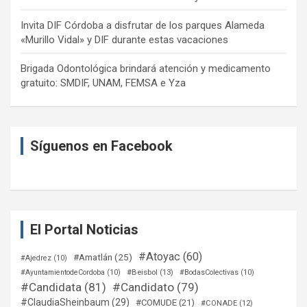
Invita DIF Córdoba a disfrutar de los parques Alameda
«Murillo Vidal» y DIF durante estas vacaciones
Brigada Odontológica brindará atención y medicamento
gratuito: SMDIF, UNAM, FEMSA e Yza
Síguenos en Facebook
El Portal Noticias
#Atoyac
(60)
#Amatlán
(25)
#Ajedrez
(10)
#Beisbol
(13)
#AyuntamientodeCordoba
(10)
#BodasColectivas
(10)
#Candidata
(81)
#Candidato
(79)
#ClaudiaSheinbaum
(29)
#COMUDE
(21)
#CONADE
(12)