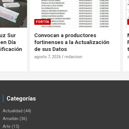
FORTÍN
uz Sur
Convocan a productores
en Día
fortinenses a la Actualización
nificación
de sus Datos
agosto 7, 2026
redaccion
Categorías
Actualidad
(44)
Amatlán
(36)
Arte
(15)