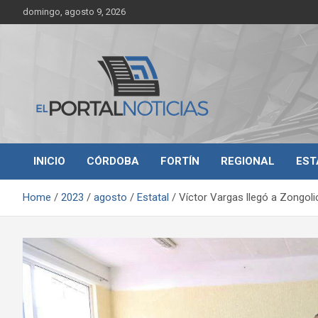
Skip
domingo, agosto 9, 2026
to
content
Noticias de Córdoba, Veracruz y al región
El Portal Noticias
INICIO
CÓRDOBA
FORTÍN
REGIONAL
EST
Home
2023
agosto
Estatal
Víctor Vargas llegó a Zongoli