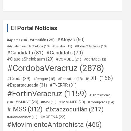
El Portal Noticias
#Atoyac
(60)
#Amatlán
(25)
#Ajedrez
(10)
#Beisbol
(13)
#AyuntamientodeCordoba
(10)
#BodasColectivas
(10)
#Candidata
(81)
#Candidato
(79)
#ClaudiaSheinbaum
(29)
#COMUDE
(21)
#CONADE
(12)
#CordobaVeracruz
(2878)
#DIF
(166)
#Croda
(39)
#Dengue
(18)
#Deportes
(18)
#Espartaqueada
(31)
#FNERRR
(31)
#FortinVeracruz
(1159)
#Hidrosistema
#IMJUVE
(20)
#IMMUJER
(20)
#Immujeres
(14)
(10)
#IMM
(10)
#IMSS
(312)
#Ixtaczoquitlán
(217)
#MORENA
(22)
#JuanMartinez
(13)
#MovimientoAntorchista
(465)