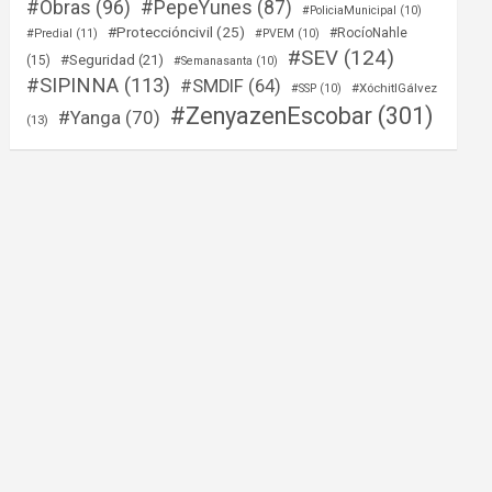
#Obras
(96)
#PepeYunes
(87)
#PoliciaMunicipal
(10)
#Proteccióncivil
(25)
#RocíoNahle
#Predial
(11)
#PVEM
(10)
#SEV
(124)
#Seguridad
(21)
(15)
#Semanasanta
(10)
#SIPINNA
(113)
#SMDIF
(64)
#XóchitlGálvez
#SSP
(10)
#ZenyazenEscobar
(301)
#Yanga
(70)
(13)