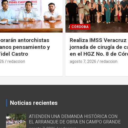
SALUD
IMSS Veracruz Sur
Promueve IMSS Veracr
e cirugía de cataratas
decisiones informadas 
Z No. 8 de Córdoba
Internacional de la Pla
Familiar
026
redaccion
agosto 7, 2026
redaccion
Noticias recientes
ATIENDEN UNA DEMANDA HISTÓRICA CON
EL ARRANQUE DE OBRA EN CAMPO GRANDE