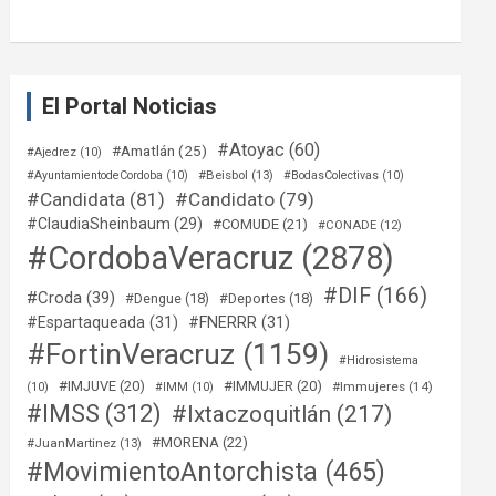
El Portal Noticias
#Atoyac
(60)
#Amatlán
(25)
#Ajedrez
(10)
#Beisbol
(13)
#AyuntamientodeCordoba
(10)
#BodasColectivas
(10)
#Candidata
(81)
#Candidato
(79)
#ClaudiaSheinbaum
(29)
#COMUDE
(21)
#CONADE
(12)
#CordobaVeracruz
(2878)
#DIF
(166)
#Croda
(39)
#Dengue
(18)
#Deportes
(18)
#Espartaqueada
(31)
#FNERRR
(31)
#FortinVeracruz
(1159)
#Hidrosistema
#IMJUVE
(20)
#IMMUJER
(20)
#Immujeres
(14)
(10)
#IMM
(10)
#IMSS
(312)
#Ixtaczoquitlán
(217)
#MORENA
(22)
#JuanMartinez
(13)
#MovimientoAntorchista
(465)