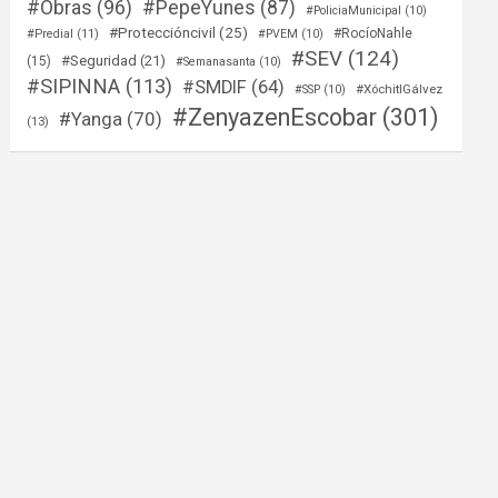
#Obras
(96)
#PepeYunes
(87)
#PoliciaMunicipal
(10)
#Proteccióncivil
(25)
#RocíoNahle
#Predial
(11)
#PVEM
(10)
#SEV
(124)
#Seguridad
(21)
(15)
#Semanasanta
(10)
#SIPINNA
(113)
#SMDIF
(64)
#XóchitlGálvez
#SSP
(10)
#ZenyazenEscobar
(301)
#Yanga
(70)
(13)