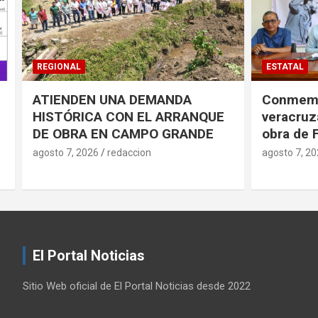
ESTATAL
CÓRDOBA
Conmemorarán antorchistas
Realiza 
veracruzanos pensamiento y
jornada d
obra de Fidel Castro
en el HG
agosto 7, 2026
redaccion
agosto 7, 2
El Portal Noticias
Sitio Web oficial de El Portal Noticias desde 2022