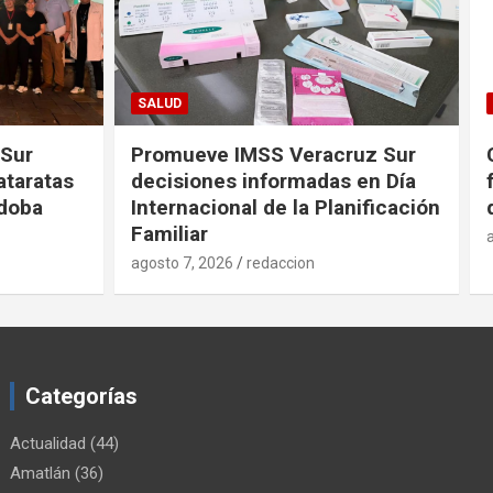
FORTÍN
uz Sur
Convocan a productores
en Día
fortinenses a la Actualización
nificación
de sus Datos
agosto 7, 2026
redaccion
Categorías
Actualidad
(44)
Amatlán
(36)