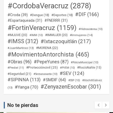
#CordobaVeracruz
(2878)
#DIF
(166)
#Croda
(39)
#Dengue
(18)
#Deportes
(18)
#Espartaqueada
(31)
#FNERRR
(31)
#FortinVeracruz
(1159)
#Hidrosistema
(10)
#IMJUVE
(20)
#IMMUJER
(20)
#Immujeres
(14)
#IMM
(10)
#IMSS
(312)
#Ixtaczoquitlán
(217)
#MORENA
(22)
#JuanMartinez
(13)
#MovimientoAntorchista
(465)
#Obras
(96)
#PepeYunes
(87)
#PoliciaMunicipal
(10)
#Proteccióncivil
(25)
#RocíoNahle
(15)
#Predial
(11)
#PVEM
(10)
#SEV
(124)
#Seguridad
(21)
#Semanasanta
(10)
#SIPINNA
(113)
#SMDIF
(64)
#XóchitlGálvez
#SSP
(10)
#ZenyazenEscobar
(301)
#Yanga
(70)
(13)
No te pierdas