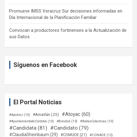
Promueve IMSS Veracruz Sur decisiones informadas en
Día Internacional de la Planificación Familiar
Convocan a productores fortinenses a la Actualización de
sus Datos
Síguenos en Facebook
El Portal Noticias
#Atoyac
(60)
#Amatlán
(25)
#Ajedrez
(10)
#Beisbol
(13)
#AyuntamientodeCordoba
(10)
#BodasColectivas
(10)
#Candidata
(81)
#Candidato
(79)
#ClaudiaSheinbaum
(29)
#COMUDE
(21)
#CONADE
(12)