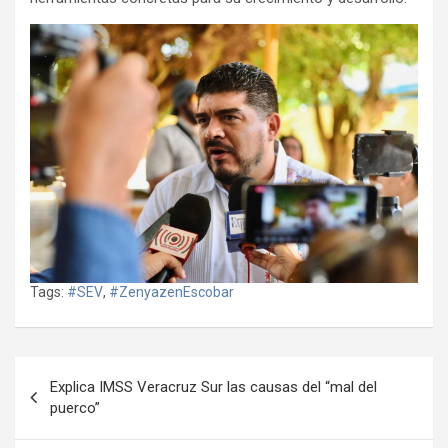
Tags:
#SEV
,
#ZenyazenEscobar
Navegación
Explica IMSS Veracruz Sur las causas del “mal del
de
puerco”
entradas