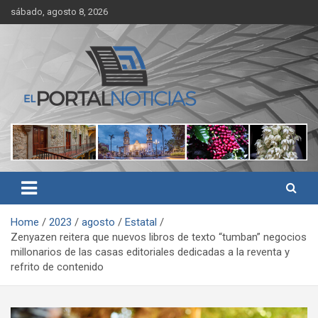
Skip
sábado, agosto 8, 2026
to
content
Noticias de Córdoba, Veracruz y al región
El Portal Noticias
Home
2023
agosto
Estatal
Zenyazen reitera que nuevos libros de texto “tumban” negocios
millonarios de las casas editoriales dedicadas a la reventa y
refrito de contenido