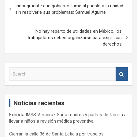
Navegación
Incongruente que gobierno llame al pueblo a la unidad
de
sin resolverle sus problemas: Samuel Aguirre
entradas
No hay reparto de utilidades en México; los
trabajadores deben organizarse para exigir sus
derechos
S
e
a
r
c
Noticias recientes
h
Exhorta IMSS Veracruz Sur a madres y padres de familia a
llevar a niños a revisión médica preventiva
Cierran la calle 36 de Santa Leticia por trabajos