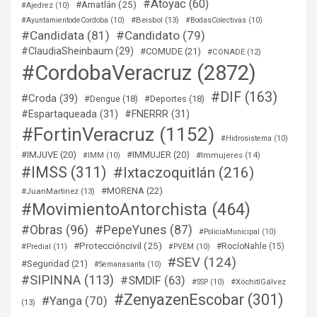
#Atoyac
(60)
#Amatlán
(25)
#Ajedrez
(10)
#Beisbol
(13)
#AyuntamientodeCordoba
(10)
#BodasColectivas
(10)
#Candidata
(81)
#Candidato
(79)
#ClaudiaSheinbaum
(29)
#COMUDE
(21)
#CONADE
(12)
#CordobaVeracruz
(2872)
#DIF
(163)
#Croda
(39)
#Dengue
(18)
#Deportes
(18)
#Espartaqueada
(31)
#FNERRR
(31)
#FortinVeracruz
(1152)
#Hidrosistema
(10)
#IMJUVE
(20)
#IMMUJER
(20)
#Immujeres
(14)
#IMM
(10)
#IMSS
(311)
#Ixtaczoquitlán
(216)
#MORENA
(22)
#JuanMartinez
(13)
#MovimientoAntorchista
(464)
#Obras
(96)
#PepeYunes
(87)
#PoliciaMunicipal
(10)
#Proteccióncivil
(25)
#RocíoNahle
(15)
#Predial
(11)
#PVEM
(10)
#SEV
(124)
#Seguridad
(21)
#Semanasanta
(10)
#SIPINNA
(113)
#SMDIF
(63)
#XóchitlGálvez
#SSP
(10)
#ZenyazenEscobar
(301)
#Yanga
(70)
(13)