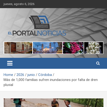
Skip
jueves, agosto 6, 2026
to
content
Noticias de Córdoba, Veracruz y al región
El Portal Noticias
Home
2026
junio
Córdoba
Más de 1,000 familias sufren inundaciones por falta de dren
pluvial