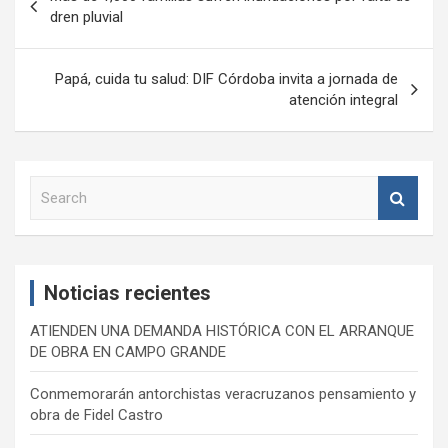
de
dren pluvial
entradas
Papá, cuida tu salud: DIF Córdoba invita a jornada de
atención integral
S
e
a
r
c
Noticias recientes
h
ATIENDEN UNA DEMANDA HISTÓRICA CON EL ARRANQUE
DE OBRA EN CAMPO GRANDE
Conmemorarán antorchistas veracruzanos pensamiento y
obra de Fidel Castro