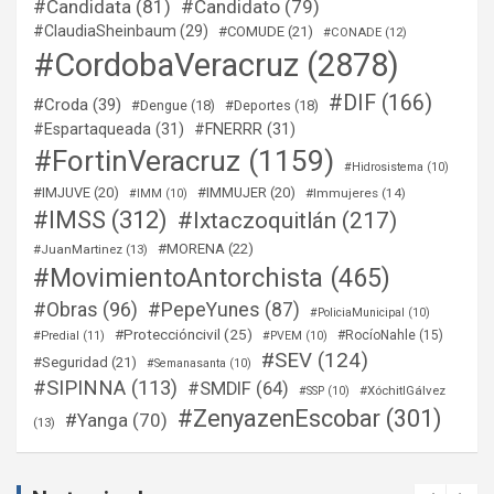
#Candidata
(81)
#Candidato
(79)
#ClaudiaSheinbaum
(29)
#COMUDE
(21)
#CONADE
(12)
#CordobaVeracruz
(2878)
#DIF
(166)
#Croda
(39)
#Dengue
(18)
#Deportes
(18)
#Espartaqueada
(31)
#FNERRR
(31)
#FortinVeracruz
(1159)
#Hidrosistema
(10)
#IMJUVE
(20)
#IMMUJER
(20)
#Immujeres
(14)
#IMM
(10)
#IMSS
(312)
#Ixtaczoquitlán
(217)
#MORENA
(22)
#JuanMartinez
(13)
#MovimientoAntorchista
(465)
#Obras
(96)
#PepeYunes
(87)
#PoliciaMunicipal
(10)
#Proteccióncivil
(25)
#RocíoNahle
(15)
#Predial
(11)
#PVEM
(10)
#SEV
(124)
#Seguridad
(21)
#Semanasanta
(10)
#SIPINNA
(113)
#SMDIF
(64)
#XóchitlGálvez
#SSP
(10)
#ZenyazenEscobar
(301)
#Yanga
(70)
(13)