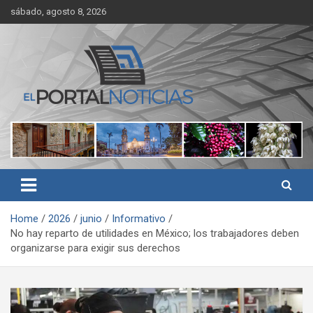
Skip
sábado, agosto 8, 2026
to
content
Noticias de Córdoba, Veracruz y al región
El Portal Noticias
Home
2026
junio
Informativo
No hay reparto de utilidades en México; los trabajadores deben
organizarse para exigir sus derechos